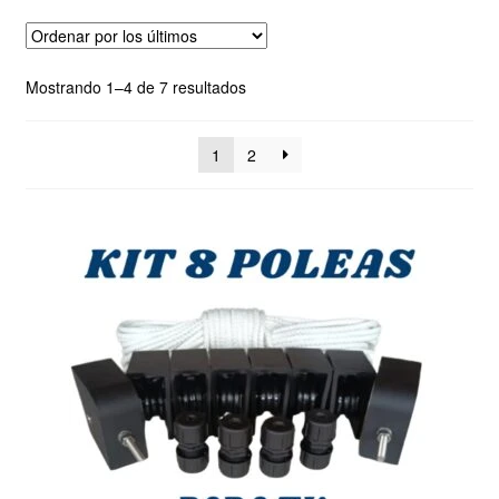
Ordenado
Mostrando 1–4 de 7 resultados
por
los
1
2
últimos