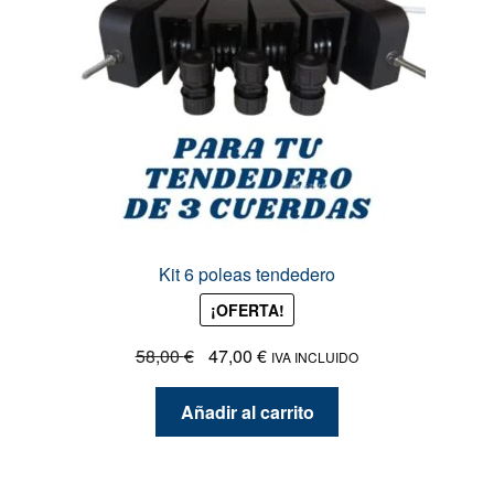
Kit 6 poleas tendedero
¡OFERTA!
El
El
58,00
€
47,00
€
IVA INCLUIDO
precio
precio
original
actual
Añadir al carrito
era:
es:
58,00 €.
47,00 €.