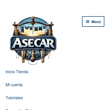
Ir
Ir
Menú
a
al
la
contenido
navegación
Inicio Tienda
Mi cuenta
Tutoriales