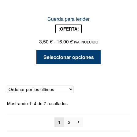
Cuerda para tender
¡OFERTA!
Rango
3,50
€
-
16,00
€
IVA INCLUIDO
de
Este
precios:
Seleccionar opciones
producto
desde
tiene
3,50 €
múltiples
hasta
variantes.
16,00 €
Las
opciones
Ordenado
Mostrando 1–4 de 7 resultados
se
por
pueden
los
elegir
1
2
últimos
en