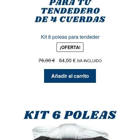
Kit 8 poleas para tendeder
¡OFERTA!
El
El
76,00
€
64,00
€
IVA INCLUIDO
precio
precio
original
actual
Añadir al carrito
era:
es:
76,00 €.
64,00 €.