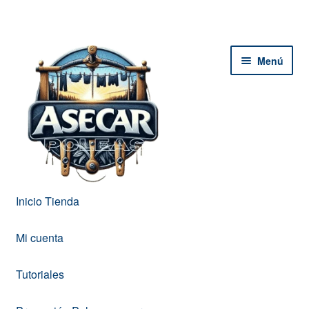
Ir
Ir
Menú
a
al
la
contenido
navegación
Inicio Tienda
Mi cuenta
Tutoriales