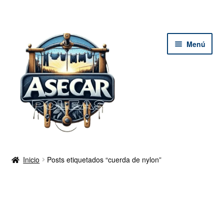
Ir
Ir
Menú
a
al
la
contenido
navegación
Inicio Tienda
Inicio
Posts etiquetados “cuerda de nylon”
Mi cuenta
Tutoriales