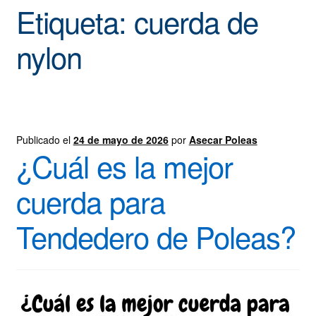
Promoción Poleas asecar
Etiqueta:
cuerda de
Blog
nylon
Finalizar compra
Publicado el
24 de mayo de 2026
por
Asecar Poleas
¿Cuál es la mejor
cuerda para
Tendedero de Poleas?