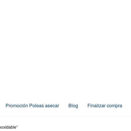
Promoción Poleas asecar
Blog
Finalizar compra
noxidable”