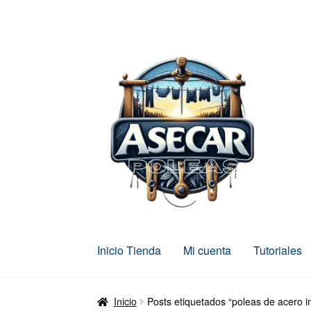
Ir
Ir
a
al
la
contenido
navegación
Inicio Tienda
Mi cuenta
Tutoriales
Inicio
Posts etiquetados “poleas de acero i