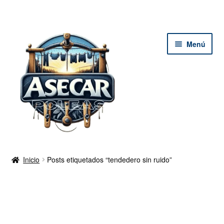
Ir
Ir
Menú
a
al
la
contenido
navegación
Inicio Tienda
Inicio
Posts etiquetados “tendedero sin ruido”
Mi cuenta
Tutoriales