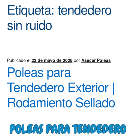
Promoción Poleas asecar
Etiqueta:
tendedero
Blog
sin ruido
Finalizar compra
Publicado el
22 de mayo de 2026
por
Asecar Poleas
Poleas para
Tendedero Exterior |
Rodamiento Sellado